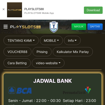
×
PLAYSLOTS88
Download
PLAYSLOTS88 Mobile App
MASUK
DAFTAR
TENTANG KAMI
MOBILE
Info
VOUCHER88
Phising
Kalkulator Mix Parlay
Cara Betting
video-website
JADWAL BANK
Setiap Hari : 23:00
Senin - Jumat : 22:00 - 00:30